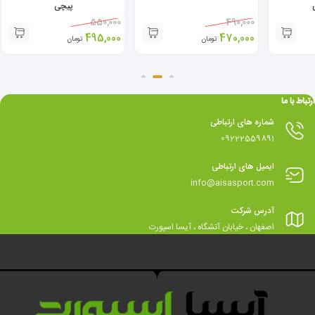
پیچی
550,000
490,000
495,000
470,000
تومان
تومان
ارتباط با ما
شماره های ارتباطی
09222559891
ایمیل های ارتباطی
info@aisasport.com
آدرس شرکت
اصفهان ، خیابان آتشگاه ، آیسا اسپورت