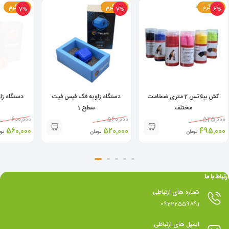
100 گرم
45 گرم
45 گرم
7%
7%
6%
کش پیلاتس 2 متری ضخامت
دستگاه زاویه فک فیس فیت
دستگاه ز
مختلف
سطح 1
600,000
560,000
525,000
560,000
520,000
495,000
تومان
تومان
تو
ارتباط با ما
شماره های ارتباطی
09222559891
ایمیل های ارتباطی