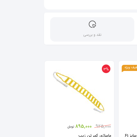
نقد و بررسی
یف ویژه
3%
895,000
925,000
تومان
ز 61
ماساژور کمر تن زیپ