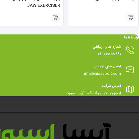
JAW EXERCISER
ارتباط با ما
شماره های ارتباطی
09222559891
ایمیل های ارتباطی
info@aisasport.com
آدرس شرکت
اصفهان ، خیابان آتشگاه ، آیسا اسپورت