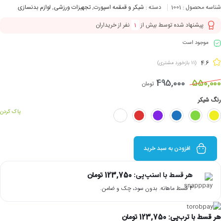
شناسه محصول :
1001
دسته :
شیکر و قمقمه اسپورت
,
تجهیزات ورزشی
,
لوازم بدنسازی
پیشنهاد شده توسط بیش از
1
نفر از خریداران
موجود است
4.6
(
11
بازخورد مشتری)
495,000
550,000
تومان
رنگ شیکر
پاک کردن
افزودن به سبد خرید
هر قسط با اسنپ‌پی:
123,750
تومان
۴ قسط ماهانه. بدون سود، چک و ضامن.
هر قسط با ترب‌پی:
123,750
تومان