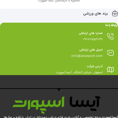
مشاوره با کارشناسان آیسا اسپورت
برند های ورزشی
ارتباط با ما
شماره های ارتباطی
09222559891
ایمیل های ارتباطی
info@aisasport.com
آدرس شرکت
اصفهان ، خیابان آتشگاه ، آیسا اسپورت
آیسا اسپورت
مرجع تخصصی و آنلاین خرید لوازم ورزشی دست‌اول در ایران. با تکیه بر سال‌ها