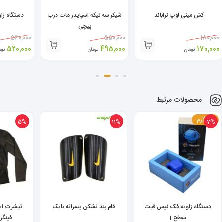
کش مینی لوپ تراباند
شیکر سه تیکه اسپایدر مات درب
دستگاه زا
پیچی
560,000
550,000
180,000
520,000
495,000
170,000
تومان
تومان
توم
محصولات مرتبط
45 گرم
5%
11%
7%
دستگاه زاویه فک فیس فیت
قلم بند نشکن پسرانه نایک
تیشرت است
سطح 1
فینگردار rt