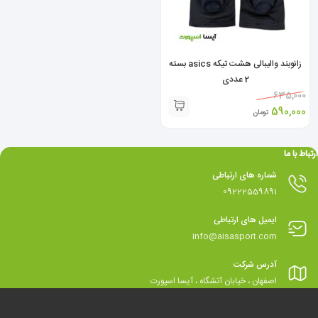
زانوبند والیبالی هشت تیکه asics بسته
2 عددی
635,000
590,000
تومان
ارتباط با ما
شماره های ارتباطی
09222559891
ایمیل های ارتباطی
info@aisasport.com
آدرس شرکت
اصفهان ، خیابان آتشگاه ، آیسا اسپورت